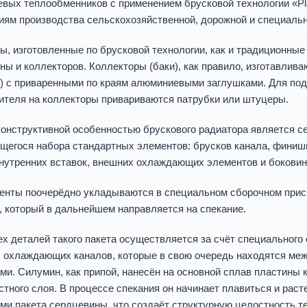
вых теплообменников с применением брусковой технологии «P
иям производства сельскохозяйственной, дорожной и специальн
ы, изготовленные по брусковой технологии, как и традиционные
ны и коллекторов. Коллекторы (баки), как правило, изготавлив
) с приваренными по краям алюминиевыми заглушками. Для по
ителя на коллекторы привариваются патрубки или штуцеры.
конструктивной особенностью брускового радиатора является се
щегося набора стандартных элементов: брусков канала, финиш
внутренних вставок, внешних охлаждающих элементов и бокови
енты поочерёдно укладываются в специальном сборочном прис
, который в дальнейшем направляется на спекание.
ех деталей такого пакета осуществляется за счёт специального 
 охлаждающих каналов, которые в свою очередь находятся ме
ми. Силумин, как припой, нанесён на основной сплав пластины к
стного слоя. В процессе спекания он начинает плавиться и рас
ми пакета сердцевины, что создаёт структурную целостность т