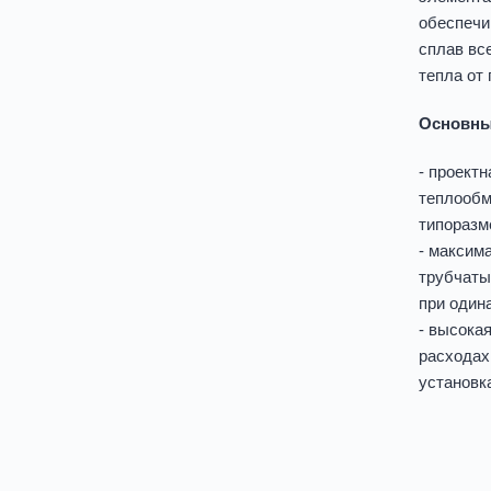
обеспечи
сплав вс
тепла от
Основны
- проект
теплообм
типоразм
- максим
трубчаты
при один
- высока
расходах
установк