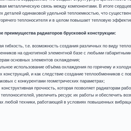
вая металлическую связь между компонентами. В итоге сердце
ех деталей одинаковой удельной теплоемкостью, что существе
 горячего теплоносителя и в целом повышает тепловую эффекти
е преимущества радиаторов брусковой конструкции:
ная гибкость, т.е. возможность создания различных по виду тепл
енников на однотипной элементной базе с любыми габаритными
ерам основных элементов охлаждения;
альное использование объёма охлаждения по горячему и холодн
х конструкций, и как следствие создание теплообменников с 
аковых с конкурентами геометрических параметрах;
я конструктивная прочность, которая позволяет радиаторам ра
 теплоносителей, увеличить ресурс их работы и обеспечить во
ах любой техники, работающей в условиях повышенных вибраци