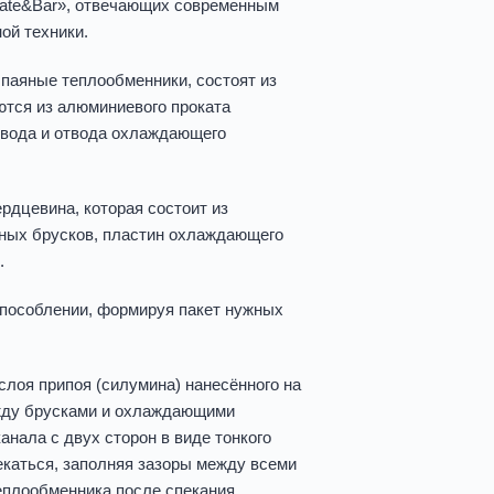
late&Bar», отвечающих современным
ой техники.
 паяные теплообменники, состоят из
аются из алюминиевого проката
двода и отвода охлаждающего
рдцевина, которая состоит из
ных брусков, пластин охлаждающего
н.
пособлении, формируя пакет нужных
слоя припоя (силумина) нанесённого на
жду брусками и охлаждающими
анала с двух сторон в виде тонкого
текаться, заполняя зазоры между всеми
еплообменника после спекания,