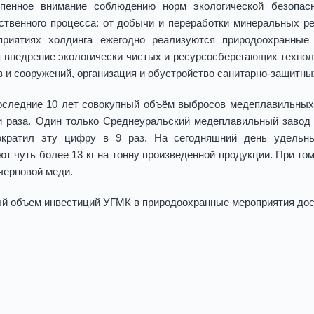
епенное внимание соблюдению норм экологической безопас
ственного процесса: от добычи и переработки минеральных ре
приятиях холдинга ежегодно реализуются природоохранные
 внедрение экологически чистых и ресурсосберегающих технол
в и сооружений, организация и обустройство санитарно-защитны
последние 10 лет совокупный объём выбросов медеплавильны
и раза. Один только Среднеуральский медеплавильный завод 
ократил эту цифру в 9 раз. На сегодняшний день удель
ют чуть более 13 кг на тонну произведенной продукции. При том
 черновой меди.
й объем инвестиций УГМК в природоохранные мероприятия дост