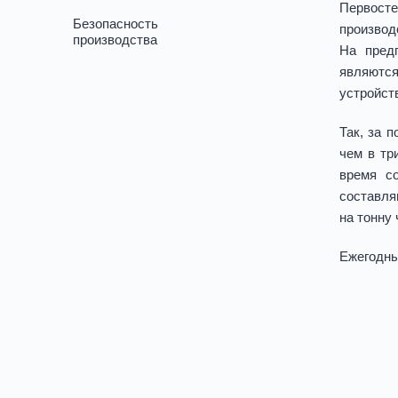
Первост
Безопасность
производ
производства
На пред
являются
устройст
Так, за 
чем в тр
время с
составля
на тонну
Ежегодны