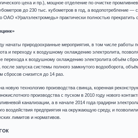
гического цеха и пр.), мощное отделение по очистке промливне
убометров до 230 тыс. кубометров в год, а водопотребление — с
о ОАО «Уралэлектромедь» практически полностью прекратить 
оцинк»
оду начаты природоохранные мероприятия, в том числе работы 
ота и переходу к воздушному охлаждению электролита, позвол
ле перехода к воздушному охлаждению электролита объём сбросо
у, после запуска системы полного замкнутого водооборота, объё
м сбросов снизится до 14 раз.
на новую технологию производства свинца, коренная реконструк
нокислотного производства с пуском в 2010 году нового контакт
мливневой канализации, а в начале 2014 года градирни электро
ого воздействия предприятия на окружающую среду, и позволили 
еских лимитов и нормативов.
 ГОК