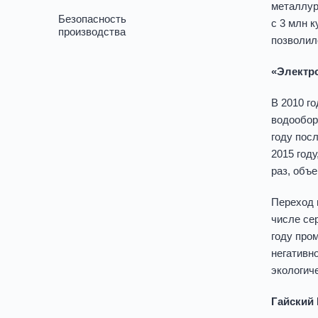
металлур
Безопасность
с 3 млн к
производства
позволил
«Электр
В 2010 г
водообор
году пос
2015 год
раз, объе
Переход 
числе сер
году про
негативн
экологич
Гайский