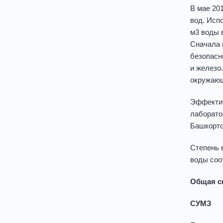
В мае 20
вод. Исп
м3 воды 
Сначала 
безопасн
и железо
окружающ
Эффектив
лаборато
Башкорто
Cтепень 
воды соо
Общая см
СУМЗ