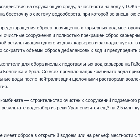
воздействия на окружающую среду, в частности на воду у ГОКа
на бессточную систему водооборота, при которой во внешнюю с
предотвращения сброса неочищенных карьерных вод месторожд
ы очистные сооружения и полностью прекращен сброс карьерных 
кой рекультивации одного из двух карьеров и закладке пустот 
о сократить объемы сброса дебалансовых вод и предупредить 
копители для сбора кислых подотвальных вод карьеров на Гай
ки Колпачка и Урал. Со всех промплощадок комбината вода прих
ьные воды после нейтрализации щелочными растворами вовлек
тия.
 комбината — строительство очистных сооружений подземного р
 результате водозабор из реки Урал снизится ещё на 2,5 млн. ку
 имеет сброса в открытый водоем или на рельеф местности с 