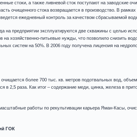
нные стоки, а также ливневой сток поступают на заводские очи
 часть очищенного стока возвращается в производство. В рамках
 ведется ежедневный контроль за качеством сбрасываемой воды
ода на предприятии эксплуатируются две скважины с целью исп
ов на хозяйственно-питьевые нужды, что позволило снизить вод
ьных систем на 50%. В 2006 году получена лицензия на недроп
 очищается более 700 тыс. кв. метров подотвальных вод, объе
я в 2,5 раза. Как итог – содержание меди, цинка, железа в прит
масштабные работы по рекультивации карьера Яман-Касы, очис
ий ГОК