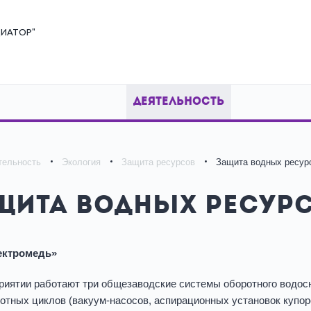
ИАТОР"
ДЕЯТЕЛЬНОСТЬ
тельность
Экология
Защита ресурсов
Защита водных ресур
щита водных ресур
ектромедь»
риятии работают три общезаводские системы оборотного водос
отных циклов (вакуум-насосов, аспирационных установок купоро