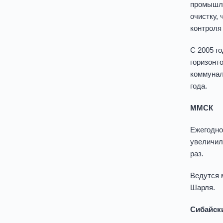
промышле
очистку,
контроля
С 2005 г
горизонт
коммунал
года.
ММСК
Ежегодно
увеличилс
раз.
Ведутся 
Шарля.
Сибайск