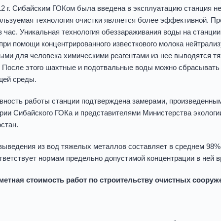
12 г. Сибайским ГОКом была введена в эксплуатацию станция 
ользуемая технология очистки является более эффективной. П
в час. Уникальная технология обеззараживания воды на станции 
при помощи концентрированного известкового молока нейтрализ
ыми для человека химическими реагентами из нее выводятся тя
. После этого шахтные и подотвальные воды можно сбрасывать
ей среды.
ность работы станции подтверждена замерами, произведенны
рии Сибайского ГОКа и представителями Министерства экологи
стан.
выведения из вод тяжелых металлов составляет в среднем 98%
тветствует нормам предельно допустимой концентрации в ней 
етная стоимость работ по строительству очистных сооруже