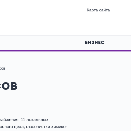
Карта сайта
БИЗНЕС
сов
сов
набжения, 11 локальных
сного цеха, газоочистки химико-